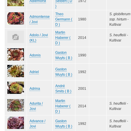
Adlerhorst
Seibert ( D
1972
)
Theo
S. globiferum
Admontense
Germann (
1980
ssp. hirtum
-
/ Jovi
D )
Kultivar
Martin
Adolo / Jovi
S. heuffelii
-
Haberer (
2014
(KL)
Kultivar
D )
Gaston
Adonis
1990
Wuyts ( B )
Gaston
Adriel
1992
Wuyts ( B )
André
Adrina
2001
Smits ( B )
Martin
Adurita /
S. heuffelii
-
Haberer (
2014
Jovi
Kultivar
D )
Advance /
Gaston
S. heuffelii
-
1992
Jovi
Wuyts ( B )
Kultivar