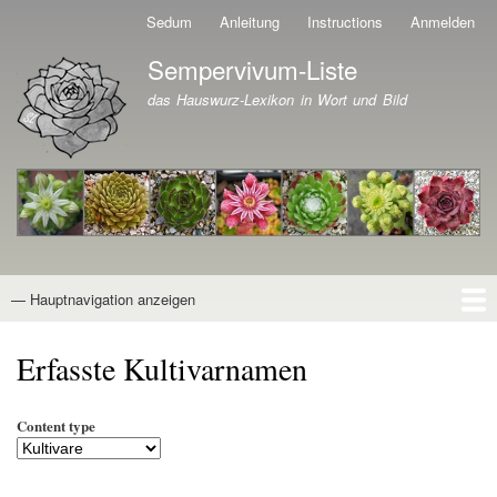
Direkt
Sedum
Anleitung
Instructions
Anmelden
Benutzermenü
zum
Sempervivum-Liste
Inhalt
Branding der Website
das Hauswurz-Lexikon in Wort und Bild
— Hauptnavigation anzeigen
Hauptnavigation
Startseite
Naturformen
Kultivare
Awards
News
Reiseberichte
Wissen von A - Z
Suche
Erfasste Kultivarnamen
Content type