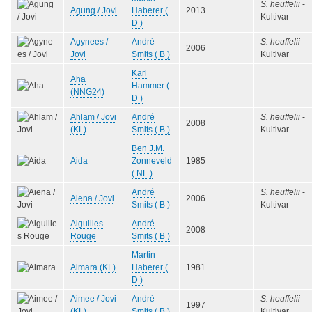
S. heuffelii
-
Agung / Jovi
Haberer (
2013
Kultivar
D )
Agynees /
André
S. heuffelii
-
2006
Jovi
Smits ( B )
Kultivar
Karl
Aha
Hammer (
(NNG24)
D )
Ahlam / Jovi
André
S. heuffelii
-
2008
(KL)
Smits ( B )
Kultivar
Ben J.M.
Aida
Zonneveld
1985
( NL )
André
S. heuffelii
-
Aiena / Jovi
2006
Smits ( B )
Kultivar
Aiguilles
André
2008
Rouge
Smits ( B )
Martin
Aimara (KL)
Haberer (
1981
D )
Aimee / Jovi
André
S. heuffelii
-
1997
(KL)
Smits ( B )
Kultivar