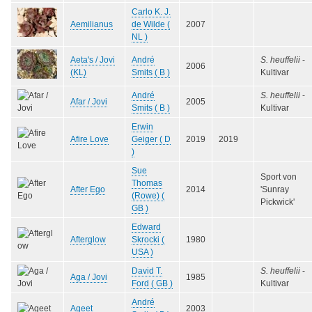
Carlo K. J.
Aemilianus
de Wilde (
2007
NL )
Aeta's / Jovi
André
S. heuffelii
-
2006
(KL)
Smits ( B )
Kultivar
André
S. heuffelii
-
Afar / Jovi
2005
Smits ( B )
Kultivar
Erwin
Afire Love
Geiger ( D
2019
2019
)
Sue
Sport von
Thomas
After Ego
2014
'Sunray
(Rowe) (
Pickwick'
GB )
Edward
Afterglow
Skrocki (
1980
USA )
David T.
S. heuffelii
-
Aga / Jovi
1985
Ford ( GB )
Kultivar
André
Ageet
2003