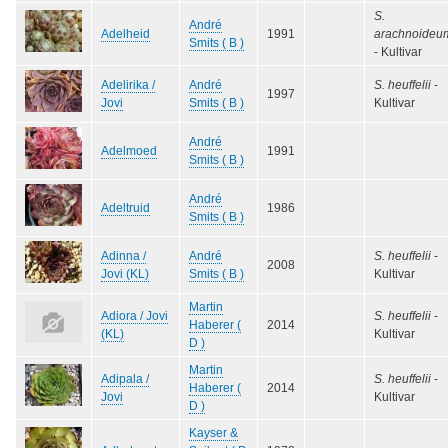
S.
André
Adelheid
1991
arachnoideu
Smits ( B )
- Kultivar
Adelirika /
André
S. heuffelii
-
1997
Jovi
Smits ( B )
Kultivar
André
Adelmoed
1991
Smits ( B )
André
Adeltruid
1986
Smits ( B )
Adinna /
André
S. heuffelii
-
2008
Jovi (KL)
Smits ( B )
Kultivar
Martin
Adiora / Jovi
S. heuffelii
-
Haberer (
2014
(KL)
Kultivar
D )
Martin
Adipala /
S. heuffelii
-
Haberer (
2014
Jovi
Kultivar
D )
Kayser &