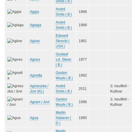
Smits ( B )
André
Aggie
1996
Smits ( B )
André
Aglaga
1988
Smits ( B )
Edward
Aglow
Skrocki (
1981
USA )
Gustaaf
Agnes
v.d. Steen
1977
( B )
Gaston
Agnetta
1992
Wuyts ( B )
Agnieszka /
André
S. heuffelii
-
2011
Jovi (KL)
Smits ( B )
Kultivar
Gaston
S. heuffelii
-
Agram / Jovi
1996
Wuyts ( B )
Kultivar
Martin
Agua
Haberer (
1985
D )
Martin