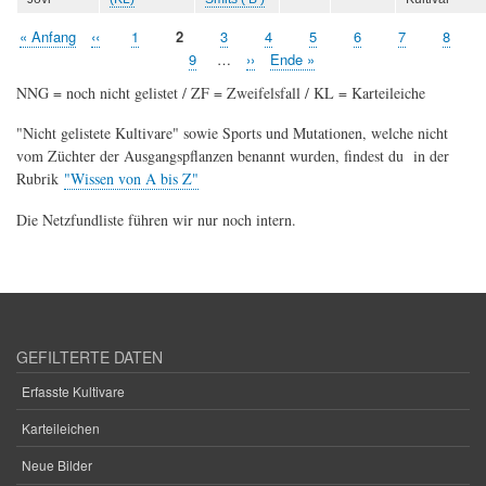
Erste
« Anfang
Vorherige
‹‹
Seite
1
Aktuelle
2
Seite
3
Seite
4
Seite
5
Seite
6
Seite
7
Seite
8
Seitennummerierung
Seite
Seite
Seite
Seite
9
…
Nächste
››
Letzte
Ende »
Seite
Seite
NNG = noch nicht gelistet / ZF = Zweifelsfall / KL = Karteileiche
"Nicht gelistete Kultivare" sowie Sports und Mutationen, welche nicht
vom Züchter der Ausgangspflanzen benannt wurden, findest du in der
Rubrik
"Wissen von A bis Z"
Die Netzfundliste führen wir nur noch intern.
GEFILTERTE DATEN
Erfasste Kultivare
Karteileichen
Neue Bilder