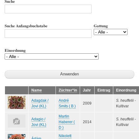
Suche
Suche Anfangsbuchstabe
Gattung
Einordnung
Name
Züchter*in
Jahr
Eintrag
Einordnung
Adagdak /
André
S. heuffelii
-
2009
Jovi (KL)
Smits ( B )
Kultivar
Martin
Adagio /
S. heuffelii
-
Haberer (
2014
Jovi (KL)
Kultivar
D )
Nikolett
Ádám