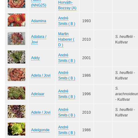
Horváth-
(NNG25)
Bozzay (A)
André
Adamina
1993
Smits ( B )
Martin
Adatara /
S. heuffelii
-
Haberer (
2010
Jovi
Kultivar
D )
André
Addy
2001
Smits ( B )
André
S. heuffelii
-
Adela / Jovi
1986
Smits ( B )
Kultivar
S.
André
Adelaar
1996
arachnoideu
Smits ( B )
- Kultivar
André
S. heuffelii
-
Adele / Jovi
2010
Smits ( B )
Kultivar
André
Adelgonde
1986
Smits ( B )