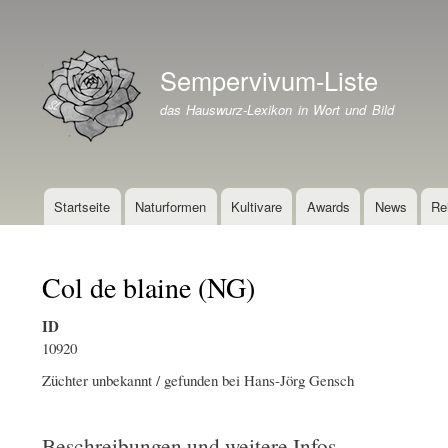
Benutzermenü
Sempervivum-Liste
Branding der Website
das Hauswurz-Lexikon in Wort und Bild
Startseite
Naturformen
Kultivare
Awards
News
Re
Hauptnavigation
Col de blaine (NG)
ID
10920
Züchter unbekannt / gefunden bei Hans-Jörg Gensch
Beschreibungen und weitere Infos