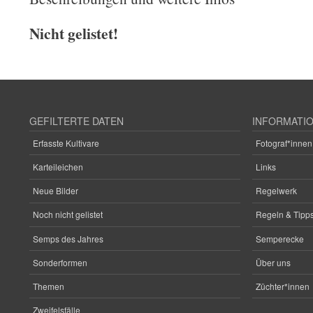
Nicht gelistet!
GEFILTERTE DATEN
INFORMATI
Erfasste Kultivare
Fotograf*innen
Karteileichen
Links
Neue Bilder
Regelwerk
Noch nicht gelistet
Regeln & Tipps
Semps des Jahres
Semperecke
Sonderformen
Über uns
Themen
Züchter*innen
Zweifelsfälle