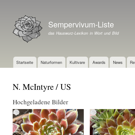
Benutzermenü
Sempervivum-Liste
Branding der Website
das Hauswurz-Lexikon in Wort und Bild
Startseite
Naturformen
Kultivare
Awards
News
Re
Hauptnavigation
N. McIntyre / US
Hochgeladene Bilder