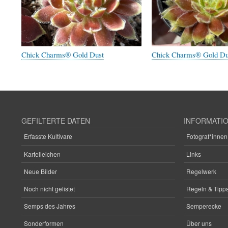
Chick Charms® Gold Dust
Chick Charms® Gold Du
GEFILTERTE DATEN
INFORMATI
Erfasste Kultivare
Fotograf*innen
Karteileichen
Links
Neue Bilder
Regelwerk
Noch nicht gelistet
Regeln & Tipps
Semps des Jahres
Semperecke
Sonderformen
Über uns