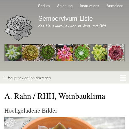
Direkt
Sedum
Anleitung
Instructions
Anmelden
Benutzermenü
zum
Sempervivum-Liste
Inhalt
Branding der Website
das Hauswurz-Lexikon in Wort und Bild
— Hauptnavigation anzeigen
Hauptnavigation
Startseite
Naturformen
Kultivare
Awards
News
Reiseberichte
Wissen von A - Z
Suche
A. Rahn / RHH, Weinbauklima
Hochgeladene Bilder