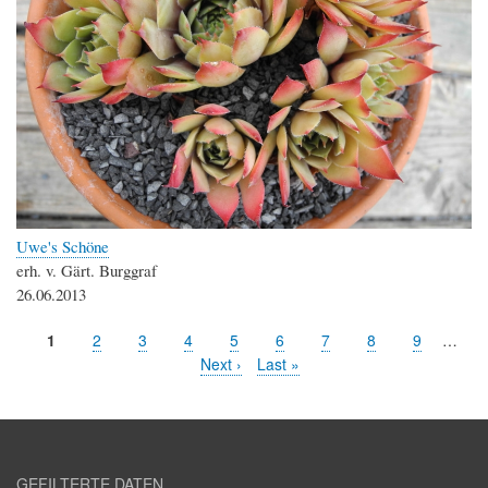
Uwe's Schöne
erh. v. Gärt. Burggraf
26.06.2013
Aktuelle
1
Seite
2
Seite
3
Seite
4
Seite
5
Seite
6
Seite
7
Seite
8
Seite
9
…
Seitennummerierung
Seite
Nächste
Next ›
Letzte
Last »
Seite
Seite
GEFILTERTE DATEN