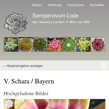
Direkt
Sedum
Anleitung
Instructions
Anmelden
Benutzermenü
zum
Sempervivum-Liste
Inhalt
Branding der Website
das Hauswurz-Lexikon in Wort und Bild
— Hauptnavigation anzeigen
Hauptnavigation
Startseite
Naturformen
Kultivare
Awards
News
Reiseberichte
Wissen von A - Z
Suche
V. Schara / Bayern
Hochgeladene Bilder