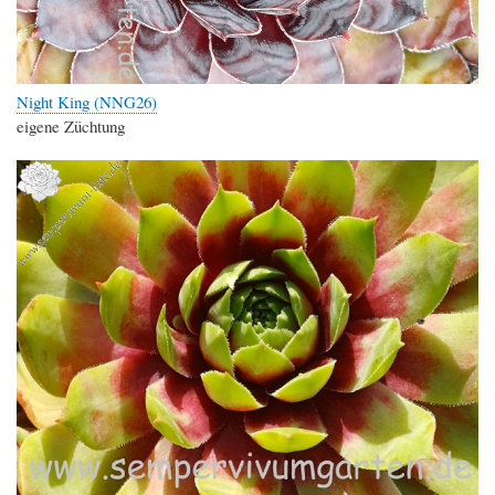
Night King (NNG26)
eigene Züchtung