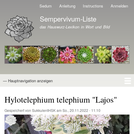
Direkt
Sedum
Anleitung
Instructions
Anmelden
Benutzermenü
zum
Sempervivum-Liste
Inhalt
Branding der Website
das Hauswurz-Lexikon in Wort und Bild
— Hauptnavigation anzeigen
Hauptnavigation
Startseite
Naturformen
Kultivare
Awards
News
Reiseberichte
Wissen von A - Z
Suche
Hylotelephium telephium "Lajos"
Gespeichert von
SukkulentHSK
am
So., 20.11.2022 - 11:10