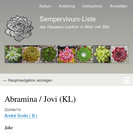
Direkt
Sedum
Anleitung
Instructions
Anmelden
Benutzermenü
zum
Sempervivum-Liste
Inhalt
Branding der Website
das Hauswurz-Lexikon in Wort und Bild
— Hauptnavigation anzeigen
Hauptnavigation
Startseite
Naturformen
Kultivare
Awards
News
Reiseberichte
Wissen von A - Z
Suche
Abramina / Jovi (KL)
Züchter*in
André Smits ( B )
Jahr