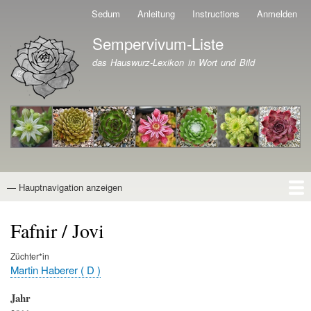
Direkt
Sedum
Anleitung
Instructions
Anmelden
Benutzermenü
zum
Sempervivum-Liste
Inhalt
Branding der Website
das Hauswurz-Lexikon in Wort und Bild
— Hauptnavigation anzeigen
Hauptnavigation
Startseite
Naturformen
Kultivare
Awards
News
Reiseberichte
Wissen von A - Z
Suche
Fafnir / Jovi
Züchter*in
Martin Haberer ( D )
Jahr