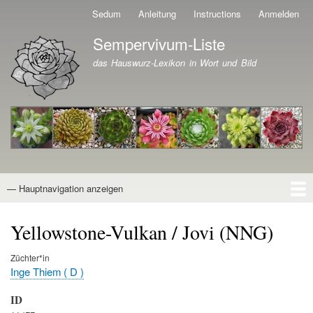
Direkt
Sedum
Anleitung
Instructions
Anmelden
Benutzermenü
zum
Sempervivum-Liste
Inhalt
Branding der Website
das Hauswurz-Lexikon in Wort und Bild
— Hauptnavigation anzeigen
Hauptnavigation
Startseite
Naturformen
Kultivare
Awards
News
Reiseberichte
Wissen von A - Z
Suche
Yellowstone-Vulkan / Jovi (NNG)
Züchter*in
Inge Thiem ( D )
ID