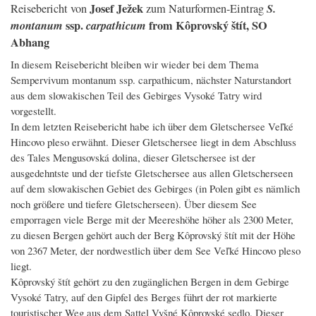
Josef Ježek
S.
Reisebericht von
zum Naturformen-Eintrag
montanum
ssp.
carpathicum
from Kôprovský štít, SO
Abhang
In diesem Reisebericht bleiben wir wieder bei dem Thema
Sempervivum montanum ssp. carpathicum, nächster Naturstandort
aus dem slowakischen Teil des Gebirges Vysoké Tatry wird
vorgestellt.
In dem letzten Reisebericht habe ich über dem Gletschersee Veľké
Hincovo pleso erwähnt. Dieser Gletschersee liegt in dem Abschluss
des Tales Mengusovská dolina, dieser Gletschersee ist der
ausgedehntste und der tiefste Gletschersee aus allen Gletscherseen
auf dem slowakischen Gebiet des Gebirges (in Polen gibt es nämlich
noch größere und tiefere Gletscherseen). Über diesem See
emporragen viele Berge mit der Meereshöhe höher als 2300 Meter,
zu diesen Bergen gehört auch der Berg Kôprovský štít mit der Höhe
von 2367 Meter, der nordwestlich über dem See Veľké Hincovo pleso
liegt.
Kôprovský štít gehört zu den zugänglichen Bergen in dem Gebirge
Vysoké Tatry, auf den Gipfel des Berges führt der rot markierte
touristischer Weg aus dem Sattel Vyšné Kôprovské sedlo. Dieser