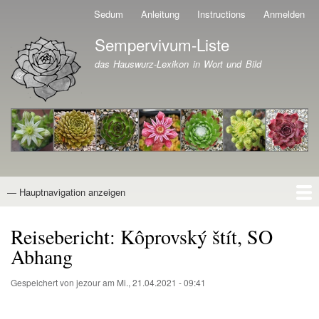
Direkt
Sedum
Anleitung
Instructions
Anmelden
Benutzermenü
zum
Sempervivum-Liste
Inhalt
Branding der Website
das Hauswurz-Lexikon in Wort und Bild
— Hauptnavigation anzeigen
Hauptnavigation
Startseite
Naturformen
Kultivare
Awards
News
Reiseberichte
Wissen von A - Z
Suche
Reisebericht: Kôprovský štít, SO
Abhang
Gespeichert von
jezour
am
Mi., 21.04.2021 - 09:41