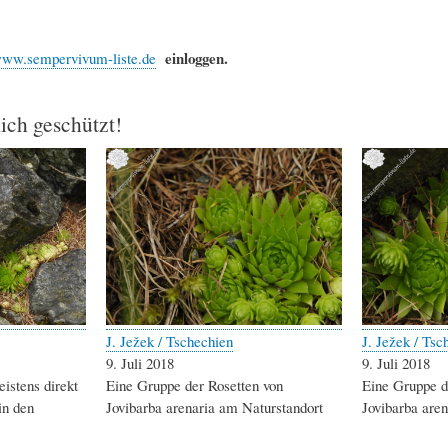
einloggen.
ww.sempervivum-liste.de
lich geschützt!
J. Ježek / Tschechien
J. Ježek / Tsc
9. Juli 2018
9. Juli 2018
istens direkt
Eine Gruppe der Rosetten von
Eine Gruppe d
in den
Jovibarba arenaria am Naturstandort
Jovibarba aren