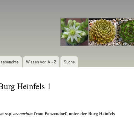
Direkt
zum
Inhalt
iseberichte
Wissen von A - Z
Suche
 Burg Heinfels 1
ssp
from Panzendorf, unter der Burg Heinfels
rum
.
arenarium