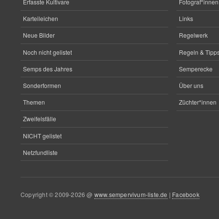
Erfasste Kultivare
Fotograf*innen
Karteileichen
Links
Neue Bilder
Regelwerk
Noch nicht gelistet
Regeln & Tipps
Semps des Jahres
Semperecke
Sonderformen
Über uns
Themen
Züchter*innen
Zweifelsfälle
NICHT gelistet
Netzfundliste
Copyright © 2009-2026 @
www.sempervivum-liste.de
|
Facebook