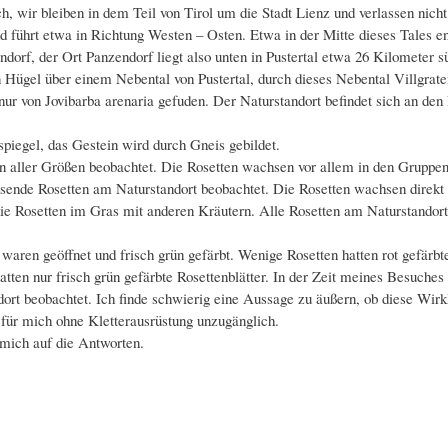
h, wir bleiben in dem Teil von Tirol um die Stadt Lienz und verlassen nicht
d führt etwa in Richtung Westen – Osten. Etwa in der Mitte dieses Tales ent
ndorf, der Ort Panzendorf liegt also unten in Pustertal etwa 26 Kilometer 
n Hügel über einem Nebental von Pustertal, durch dieses Nebental Villgrate
 nur von Jovibarba arenaria gefuden. Der Naturstandort befindet sich an den
piegel, das Gestein wird durch Gneis gebildet.
n aller Größen beobachtet. Die Rosetten wachsen vor allem in den Gruppen
hsende Rosetten am Naturstandort beobachtet. Die Rosetten wachsen direkt
 Rosetten im Gras mit anderen Kräutern. Alle Rosetten am Naturstandort
aren geöffnet und frisch grün gefärbt. Wenige Rosetten hatten rot gefärbte 
atten nur frisch grün gefärbte Rosettenblätter. In der Zeit meines Besuches 
ort beobachtet. Ich finde schwierig eine Aussage zu äußern, ob diese Wirkl
für mich ohne Kletterausrüstung unzugänglich.
 mich auf die Antworten.