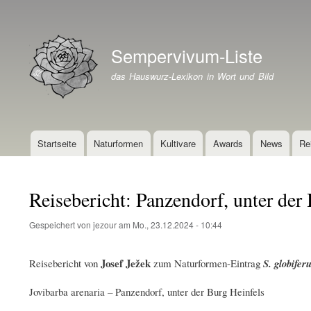
Benutzermenü
Sempervivum-Liste
Branding der Website
das Hauswurz-Lexikon in Wort und Bild
Startseite
Naturformen
Kultivare
Awards
News
Re
Hauptnavigation
Reisebericht: Panzendorf, unter der
Gespeichert von
jezour
am
Mo., 23.12.2024 - 10:44
Josef Ježek
Reisebericht von
zum Naturformen-Eintrag
S. globife
Jovibarba arenaria – Panzendorf, unter der Burg Heinfels