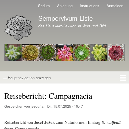
Direkt
Sedum
Anleitung
Instructions
Anmelden
Benutzermenü
zum
Sempervivum-Liste
Inhalt
Branding der Website
das Hauswurz-Lexikon in Wort und Bild
— Hauptnavigation anzeigen
Hauptnavigation
Startseite
Naturformen
Kultivare
Awards
News
Reiseberichte
Wissen von A - Z
Suche
Reisebericht: Campagnacia
Gespeichert von
jezour
am
Di., 15.07.2025 - 10:47
Josef Ježek
Reisebericht von
zum Naturformen-Eintrag
S. wulfenii
from Campagnacia