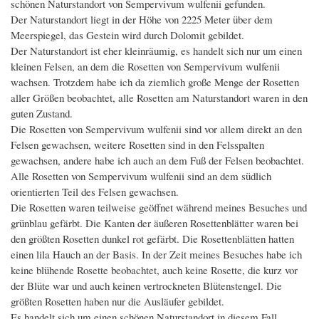
schönen Naturstandort von Sempervivum wulfenii gefunden.
Der Naturstandort liegt in der Höhe von 2225 Meter über dem
Meerspiegel, das Gestein wird durch Dolomit gebildet.
Der Naturstandort ist eher kleinräumig, es handelt sich nur um einen
kleinen Felsen, an dem die Rosetten von Sempervivum wulfenii
wachsen. Trotzdem habe ich da ziemlich große Menge der Rosetten
aller Größen beobachtet, alle Rosetten am Naturstandort waren in den
guten Zustand.
Die Rosetten von Sempervivum wulfenii sind vor allem direkt an den
Felsen gewachsen, weitere Rosetten sind in den Felsspalten
gewachsen, andere habe ich auch an dem Fuß der Felsen beobachtet.
Alle Rosetten von Sempervivum wulfenii sind an dem südlich
orientierten Teil des Felsen gewachsen.
Die Rosetten waren teilweise geöffnet während meines Besuches und
grünblau gefärbt. Die Kanten der äußeren Rosettenblätter waren bei
den größten Rosetten dunkel rot gefärbt. Die Rosettenblätten hatten
einen lila Hauch an der Basis. In der Zeit meines Besuches habe ich
keine blühende Rosette beobachtet, auch keine Rosette, die kurz vor
der Blüte war und auch keinen vertrockneten Blütenstengel. Die
größten Rosetten haben nur die Ausläufer gebildet.
Es handelt sich um einen schönen Naturstandort in diesem Fall,