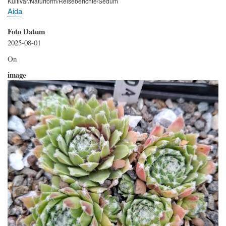
Kultivar/Naturform/Reiseberichte/Sedum
Aida
Foto Datum
2025-08-01
Hinweis
On
image