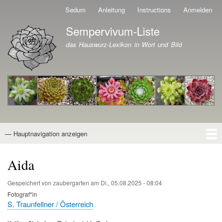
Direkt
Sedum
Anleitung
Instructions
Anmelden
Benutzermenü
zum
Sempervivum-Liste
Inhalt
Branding der Website
das Hauswurz-Lexikon in Wort und Bild
— Hauptnavigation anzeigen
Hauptnavigation
Startseite
Naturformen
Kultivare
Awards
News
Reiseberichte
Wissen von A - Z
Suche
Aida
Gespeichert von
zaubergarten
am
Di., 05.08.2025 - 08:04
Fotograf*in
S. Traunfellner / Österreich