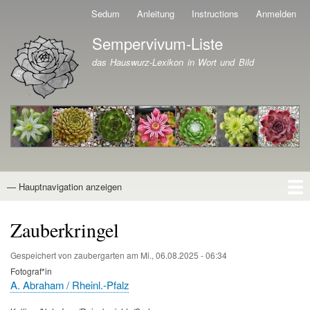
Direkt
Sedum
Anleitung
Instructions
Anmelden
Benutzermenü
zum
Sempervivum-Liste
Inhalt
Branding der Website
das Hauswurz-Lexikon in Wort und Bild
— Hauptnavigation anzeigen
Hauptnavigation
Startseite
Naturformen
Kultivare
Awards
News
Reiseberichte
Wissen von A - Z
Suche
Zauberkringel
Gespeichert von
zaubergarten
am
Mi., 06.08.2025 - 06:34
Fotograf*in
A. Abraham / Rheinl.-Pfalz