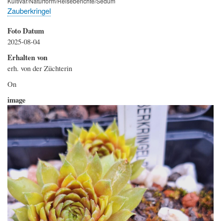
Kultivar/Naturform/Reiseberichte/Sedum
Zauberkringel
Foto Datum
2025-08-04
Erhalten von
erh. von der Züchterin
Hinweis
On
image