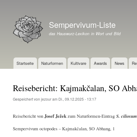
Benutzermenü
Sempervivum-Liste
Branding der Website
das Hauswurz-Lexikon in Wort und Bild
Startseite
Naturformen
Kultivare
Awards
News
Re
Hauptnavigation
Reisebericht: Kajmakčalan, SO Abh
Gespeichert von
jezour
am
Di., 09.12.2025 - 13:17
Josef Ježek
Reisebericht von
zum Naturformen-Eintrag
S. ciliosum
Sempervivum octopodes – Kajmakčalan, SO Abhang, 1