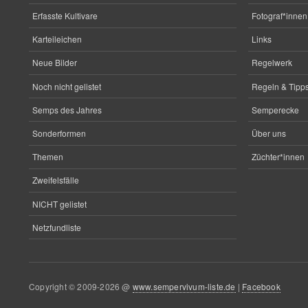
Erfasste Kultivare
Fotograf*innen
Karteileichen
Links
Neue Bilder
Regelwerk
Noch nicht gelistet
Regeln & Tipps
Semps des Jahres
Semperecke
Sonderformen
Über uns
Themen
Züchter*innen
Zweifelsfälle
NICHT gelistet
Netzfundliste
Copyright © 2009-2026 @
www.sempervivum-liste.de
|
Facebook