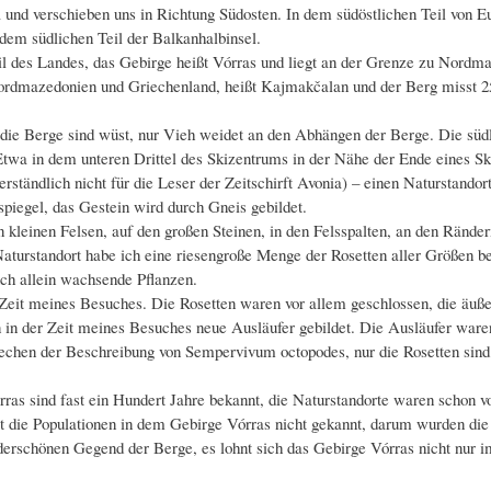
 und verschieben uns in Richtung Südosten. In dem südöstlichen Teil von 
 dem südlichen Teil der Balkanhalbinsel.
eil des Landes, das Gebirge heißt Vórras und liegt an der Grenze zu Nor
Nordmazedonien und Griechenland, heißt Kajmakčalan und der Berg misst 25
 die Berge sind wüst, nur Vieh weidet an den Abhängen der Berge. Die südl
twa in dem unteren Drittel des Skizentrums in der Nähe der Ende eines Skil
rständlich nicht für die Leser der Zeitschirft Avonia) – einen Naturstand
piegel, das Gestein wird durch Gneis gebildet.
leinen Felsen, auf den großen Steinen, in den Felsspalten, an den Ränder
aturstandort habe ich eine riesengroße Menge der Rosetten aller Größen b
uch allein wachsende Pflanzen.
eit meines Besuches. Die Rosetten waren vor allem geschlossen, die äußere 
 in der Zeit meines Besuches neue Ausläufer gebildet. Die Ausläufer waren 
echen der Beschreibung von Sempervivum octopodes, nur die Rosetten sind 
as sind fast ein Hundert Jahre bekannt, die Naturstandorte waren schon v
t die Populationen in dem Gebirge Vórras nicht gekannt, darum wurden die
rschönen Gegend der Berge, es lohnt sich das Gebirge Vórras nicht nur i