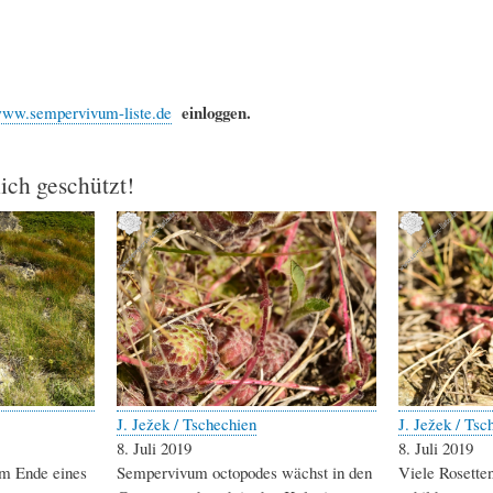
einloggen.
ww.sempervivum-liste.de
lich geschützt!
J. Ježek / Tschechien
J. Ježek / Tsc
8. Juli 2019
8. Juli 2019
em Ende eines
Sempervivum octopodes wächst in den
Viele Rosette