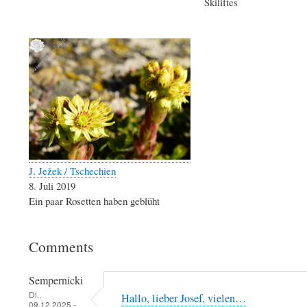
Skiliftes
J. Ježek / Tschechien
8. Juli 2019
Ein paar Rosetten haben geblüht
Comments
Sempernicki
Di.,
Hallo, lieber Josef, vielen…
09.12.2025 -