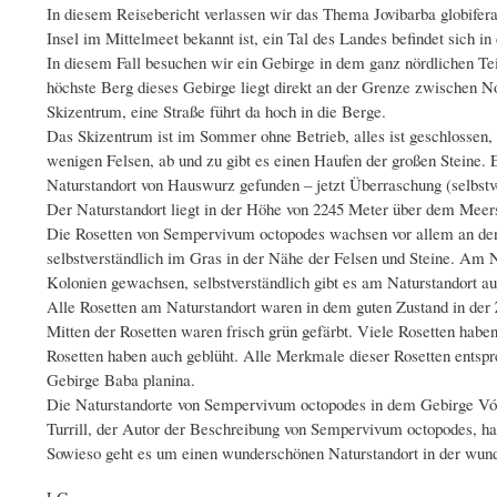
In diesem Reisebericht verlassen wir das Thema Jovibarba globifera
Insel im Mittelmeet bekannt ist, ein Tal des Landes befindet sich in
In diesem Fall besuchen wir ein Gebirge in dem ganz nördlichen T
höchste Berg dieses Gebirge liegt direkt an der Grenze zwischen 
Skizentrum, eine Straße führt da hoch in die Berge.
Das Skizentrum ist im Sommer ohne Betrieb, alles ist geschlossen,
wenigen Felsen, ab und zu gibt es einen Haufen der großen Steine. E
Naturstandort von Hauswurz gefunden – jetzt Überraschung (selbstve
Der Naturstandort liegt in der Höhe von 2245 Meter über dem Meers
Die Rosetten von Sempervivum octopodes wachsen vor allem an den k
selbstverständlich im Gras in der Nähe der Felsen und Steine. Am N
Kolonien gewachsen, selbstverständlich gibt es am Naturstandort a
Alle Rosetten am Naturstandort waren in dem guten Zustand in der Z
Mitten der Rosetten waren frisch grün gefärbt. Viele Rosetten haben
Rosetten haben auch geblüht. Alle Merkmale dieser Rosetten entspr
Gebirge Baba planina.
Die Naturstandorte von Sempervivum octopodes in dem Gebirge Vórr
Turrill, der Autor der Beschreibung von Sempervivum octopodes, ha
Sowieso geht es um einen wunderschönen Naturstandort in der wunde