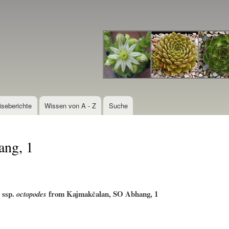
Direkt
zum
Inhalt
iseberichte
Wissen von A - Z
Suche
ang, 1
ssp.
from Kajmakčalan, SO Abhang, 1
octopodes