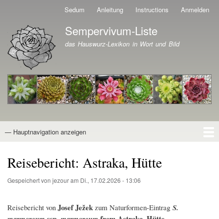
Direkt
Sedum
Anleitung
Instructions
Anmelden
Benutzermenü
zum
Sempervivum-Liste
Inhalt
Branding der Website
das Hauswurz-Lexikon in Wort und Bild
— Hauptnavigation anzeigen
Hauptnavigation
Startseite
Naturformen
Kultivare
Awards
News
Reiseberichte
Wissen von A - Z
Suche
Reisebericht: Astraka, Hütte
Gespeichert von
jezour
am
Di., 17.02.2026 - 13:06
Josef Ježek
Reisebericht von
zum Naturformen-Eintrag
S.
ssp
from Astraka, Hütte
marmoreum
.
marmoreum