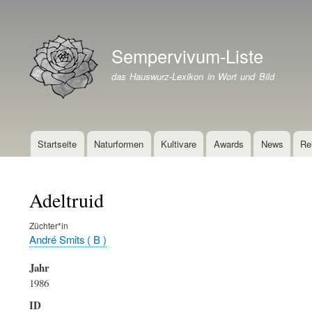
Benutzermenü
Sempervivum-Liste
Branding der Website
das Hauswurz-Lexikon in Wort und Bild
Startseite
Naturformen
Kultivare
Awards
News
Re
Hauptnavigation
Adeltruid
Züchter*in
André Smits ( B )
Jahr
1986
ID