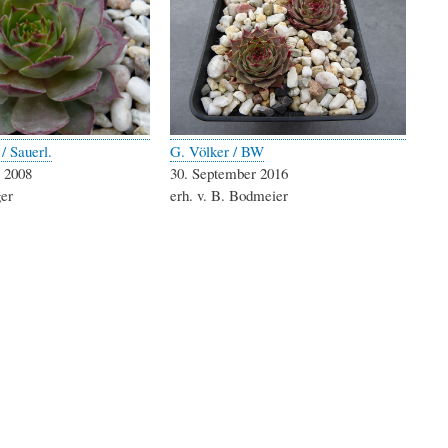
 / Sauerl.
G. Völker / BW
 2008
30. September 2016
ger
erh. v. B. Bodmeier