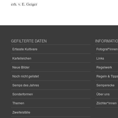
erh. v. E. Geiger
GEFILTERTE DATEN
INFORMATI
Erfasste Kultivare
Fotograf*innen
Karteileichen
Links
Neue Bilder
Regelwerk
Noch nicht gelistet
Regeln & Tipps
Semps des Jahres
Semperecke
Sonderformen
Über uns
Themen
Züchter*innen
Zweifelsfälle