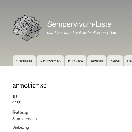
Benutzermenü
Sempervivum-Liste
Branding der Website
das Hauswurz-Lexikon in Wort und Bild
Startseite
Naturformen
Kultivare
Awards
News
Re
Hauptnavigation
annetiense
ID
9355
Gattung
Sempervivum
Umleitung