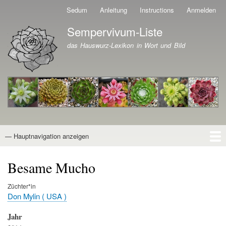
Direkt
Sedum
Anleitung
Instructions
Anmelden
Benutzermenü
zum
Sempervivum-Liste
Inhalt
Branding der Website
das Hauswurz-Lexikon in Wort und Bild
— Hauptnavigation anzeigen
Hauptnavigation
Startseite
Naturformen
Kultivare
Awards
News
Reiseberichte
Wissen von A - Z
Suche
Besame Mucho
Züchter*in
Don Mylin ( USA )
Jahr