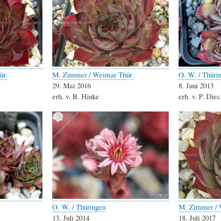
ür.
M. Zimmer / Weimar Thür.
O. W. / Thüri
29. Mai 2016
8. Juni 2013
erh. v. B. Hinke
erh. v. P. Di
O. W. / Thüringen
M. Zimmer / 
13. Juli 2014
18. Juli 2017