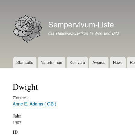
Benutzermenü
Sempervivum-Liste
Branding der Website
das Hauswurz-Lexikon in Wort und Bild
Startseite
Naturformen
Kultivare
Awards
News
Re
Hauptnavigation
Dwight
Züchter*in
Anne E. Adams ( GB )
Jahr
1987
ID