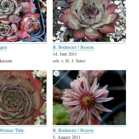
ngen
B. Bodmeier / Bayern
14. Juni 2011
eckmann
erh. v. H. J. Suter
Weimar Thür.
B. Bodmeier / Bayern
5. August 2011