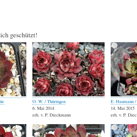
lich geschützt!
ür.
O. W. / Thüringen
E. Haumann /
6. Mai 2014
14. Mai 2015
erh. v. P. Dieckmann
erh. v. P. Di