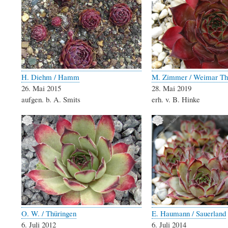
H. Diehm / Hamm
M. Zimmer / Weimar Th
26. Mai 2015
28. Mai 2019
aufgen. b. A. Smits
erh. v. B. Hinke
O. W. / Thüringen
E. Haumann / Sauerland
6. Juli 2012
6. Juli 2014