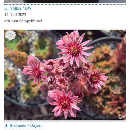
G. Völker / BW
14. Juli 2023
erh. von Sempsfreund
B. Bodmeier / Bayern