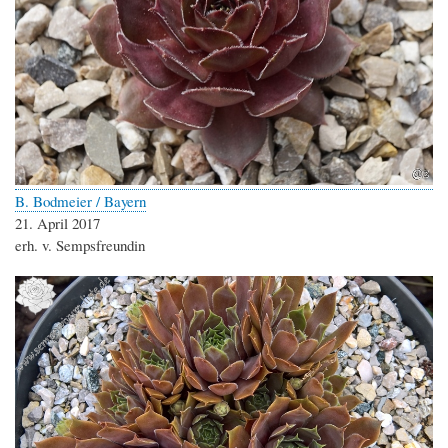
B. Bodmeier / Bayern
21. April 2017
erh. v. Sempsfreundin