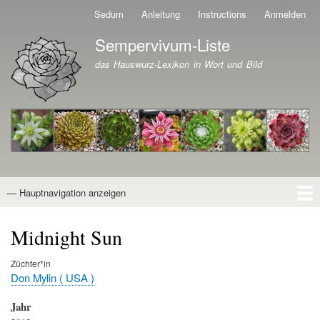
Direkt
Sedum
Anleitung
Instructions
Anmelden
Benutzermenü
zum
Sempervivum-Liste
Inhalt
Branding der Website
das Hauswurz-Lexikon in Wort und Bild
— Hauptnavigation anzeigen
Hauptnavigation
Startseite
Naturformen
Kultivare
Awards
News
Reiseberichte
Wissen von A - Z
Suche
Midnight Sun
Züchter*in
Don Mylin ( USA )
Jahr