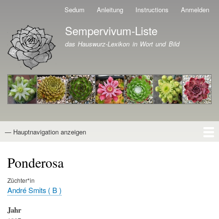
Direkt
Sedum
Anleitung
Instructions
Anmelden
Benutzermenü
zum
Sempervivum-Liste
Inhalt
Branding der Website
das Hauswurz-Lexikon in Wort und Bild
— Hauptnavigation anzeigen
Hauptnavigation
Startseite
Naturformen
Kultivare
Awards
News
Reiseberichte
Wissen von A - Z
Suche
Ponderosa
Züchter*in
André Smits ( B )
Jahr