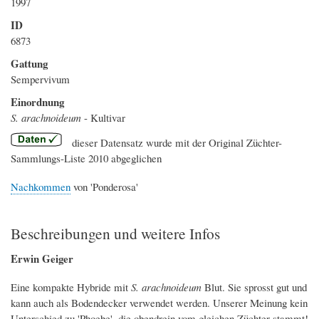
1997
ID
6873
Gattung
Sempervivum
Einordnung
S. arachnoideum
- Kultivar
dieser Datensatz wurde mit der Original Züchter-
Sammlungs-Liste 2010 abgeglichen
Nachkommen
von 'Ponderosa'
Beschreibungen und weitere Infos
Erwin Geiger
Eine kompakte Hybride mit
S. arachnoideum
Blut. Sie sprosst gut und
kann auch als Bodendecker verwendet werden. Unserer Meinung kein
Unterschied zu 'Phoebe', die obendrein vom gleichen Züchter stammt!