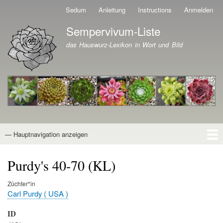
Direkt
Sedum
Anleitung
Instructions
Anmelden
Benutzermenü
zum
Sempervivum-Liste
Inhalt
Branding der Website
das Hauswurz-Lexikon in Wort und Bild
— Hauptnavigation anzeigen
Hauptnavigation
Startseite
Naturformen
Kultivare
Awards
News
Reiseberichte
Wissen von A - Z
Suche
Purdy's 40-70 (KL)
Züchter*in
Carl Purdy ( USA )
ID