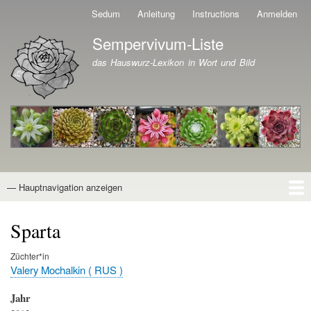
Direkt
Sedum
Anleitung
Instructions
Anmelden
Benutzermenü
zum
Sempervivum-Liste
Inhalt
Branding der Website
das Hauswurz-Lexikon in Wort und Bild
— Hauptnavigation anzeigen
Hauptnavigation
Startseite
Naturformen
Kultivare
Awards
News
Reiseberichte
Wissen von A - Z
Suche
Sparta
Züchter*in
Valery Mochalkin ( RUS )
Jahr