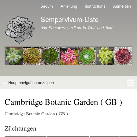
Direkt
Sedum
Anleitung
Instructions
Anmelden
Benutzermenü
zum
Sempervivum-Liste
Inhalt
Branding der Website
das Hauswurz-Lexikon in Wort und Bild
— Hauptnavigation anzeigen
Hauptnavigation
Startseite
Naturformen
Kultivare
Awards
News
Reiseberichte
Wissen von A - Z
Suche
Cambridge Botanic Garden ( GB )
Cambridge Botanic Garden ( GB )
Züchtungen