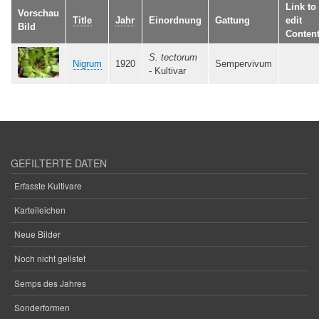
Link to
Vorschau
Title
Jahr
Einordnung
Gattung
edit
Bild
Conten
S. tectorum
Nigrum
1920
Sempervivum
- Kultivar
GEFILTERTE DATEN
Erfasste Kultivare
Karteileichen
Neue Bilder
Noch nicht gelistet
Semps des Jahres
Sonderformen