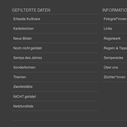
GEFILTERTE DATEN
INFORMATI
Erfasste Kultivare
Fotograf*innen
Karteileichen
Links
Neue Bilder
Regelwerk
Noch nicht gelistet
Regeln & Tipps
Semps des Jahres
Semperecke
Sonderformen
Über uns
Themen
Züchter*innen
Zweifelsfälle
NICHT gelistet
Netzfundliste