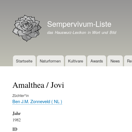
Benutzermenü
Sempervivum-Liste
Branding der Website
das Hauswurz-Lexikon in Wort und Bild
Startseite
Naturformen
Kultivare
Awards
News
Re
Hauptnavigation
Amalthea / Jovi
Züchter*in
Ben J.M. Zonneveld ( NL )
Jahr
1982
ID