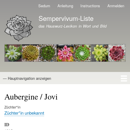
Direkt
Sedum
Anleitung
Instructions
Anmelden
Benutzermenü
zum
Sempervivum-Liste
Inhalt
Branding der Website
das Hauswurz-Lexikon in Wort und Bild
— Hauptnavigation anzeigen
Hauptnavigation
Startseite
Naturformen
Kultivare
Awards
News
Reiseberichte
Wissen von A - Z
Suche
Aubergine / Jovi
Züchter*in
Züchter*in unbekannt
ID