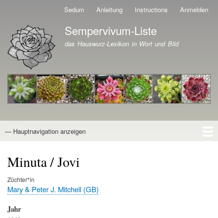
Direkt
Sedum
Anleitung
Instructions
Anmelden
Benutzermenü
zum
Sempervivum-Liste
Inhalt
Branding der Website
das Hauswurz-Lexikon in Wort und Bild
— Hauptnavigation anzeigen
Hauptnavigation
Startseite
Naturformen
Kultivare
Awards
News
Reiseberichte
Wissen von A - Z
Suche
Minuta / Jovi
Züchter*in
Mary & Peter J. Mitchell (GB)
Jahr