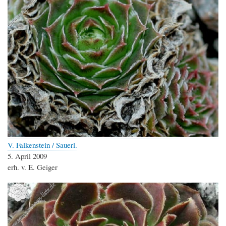
V. Falkenstein / Sauerl.
5. April 2009
erh. v. E. Geiger