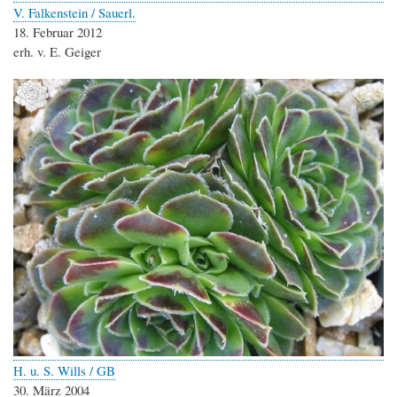
V. Falkenstein / Sauerl.
18. Februar 2012
erh. v. E. Geiger
H. u. S. Wills / GB
30. März 2004