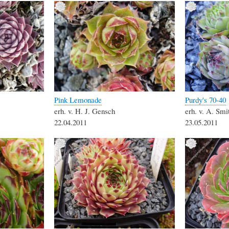
Pink Lemonade
Purdy's 70-40
erh. v. H. J. Gensch
erh. v. A. Smi
22.04.2011
23.05.2011