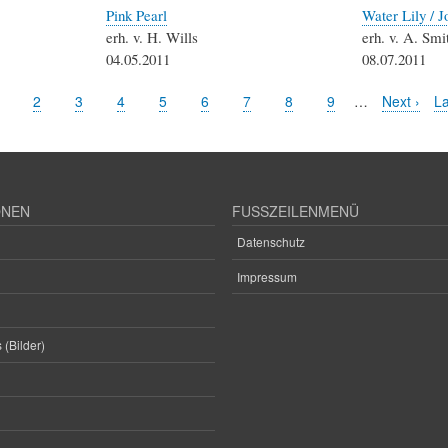
Pink Pearl
Water Lily / J
erh. v. H. Wills
erh. v. A. Smi
04.05.2011
08.07.2011
ktuelle
Seite
2
Seite
3
Seite
4
Seite
5
Seite
6
Seite
7
Seite
8
Seite
9
…
Nächste
Next ›
Le
La
eite
Seite
Se
ONEN
FUSSZEILENMENÜ
Datenschutz
Impressum
 (Bilder)