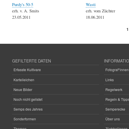
Purdy's 50-5
Wasti
erh. v. A. Smits
erh. vom Züchter
23.05.2011
18.06.2011
A
1
Seitennummerierung
S
GEFILTERTE DATEN
INFORMATI
Erfasste Kultivare
Fotograf*innen
Karteileichen
Links
Neue Bilder
Regelwerk
Noch nicht gelistet
Regeln & Tipps
Semps des Jahres
Semperecke
Sonderformen
Über uns
Themen
Züchter*innen