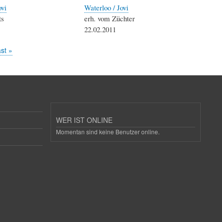
ovi
Waterloo / Jovi
ts
erh. vom Züchter
22.02.2011
tzte
st »
ite
WER IST ONLINE
Momentan sind keine Benutzer online.