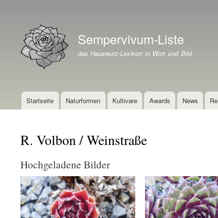
Benutzermenü
Sempervivum-Liste
Branding der Website
das Hauswurz-Lexikon in Wort und Bild
Startseite
Naturformen
Kultivare
Awards
News
Re
Hauptnavigation
R. Volbon / Weinstraße
Hochgeladene Bilder