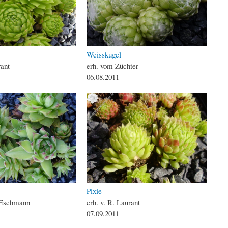
Weisskugel
rant
erh. vom Züchter
06.08.2011
Pixie
. Eschmann
erh. v. R. Laurant
07.09.2011