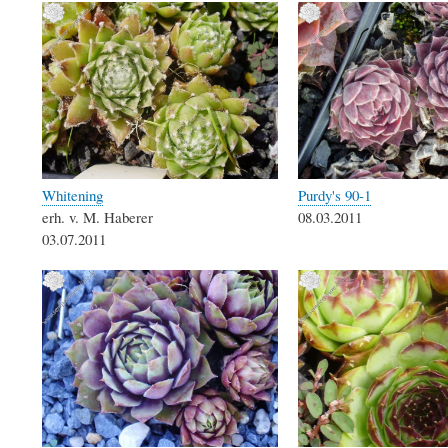
Whitening
Purdy's 90-1
erh. v. M. Haberer
08.03.2011
03.07.2011