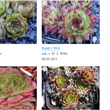
Purdy's 50-6
ts
erh. v. H. J. Wills
08.05.2011