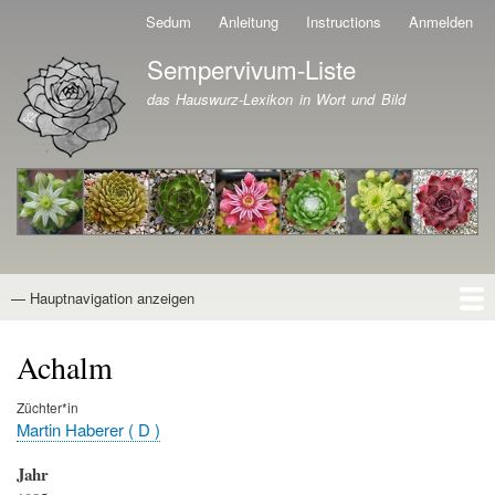
Direkt
Sedum
Anleitung
Instructions
Anmelden
Benutzermenü
zum
Sempervivum-Liste
Inhalt
Branding der Website
das Hauswurz-Lexikon in Wort und Bild
— Hauptnavigation anzeigen
Hauptnavigation
Startseite
Naturformen
Kultivare
Awards
News
Reiseberichte
Wissen von A - Z
Suche
Achalm
Züchter*in
Martin Haberer ( D )
Jahr