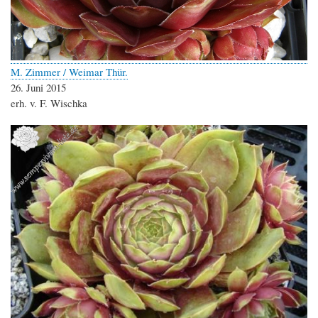
M. Zimmer / Weimar Thür.
26. Juni 2015
erh. v. F. Wischka