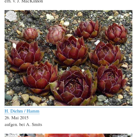
erh. v. J. MacKinnon
H. Diehm / Hamm
26. Mai 2015
aufgen. bei A. Smits