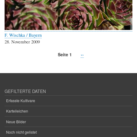
F. Wischka / Bayern
28. November 2009
Seite 1
Nächste
››
Seitennummerierung
Seite
GEFILTERTE DATEN
Erfasste Kultivare
Karteileichen
Neue Bilder
Noch nicht gelistet