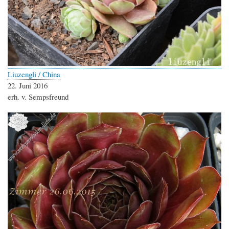
Liuzengli / China
22. Juni 2016
erh. v. Sempsfreund