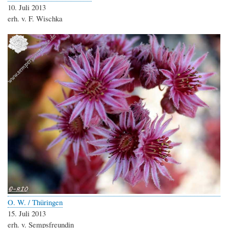
10. Juli 2013
erh. v. F. Wischka
O. W. / Thüringen
15. Juli 2013
erh. v. Sempsfreundin