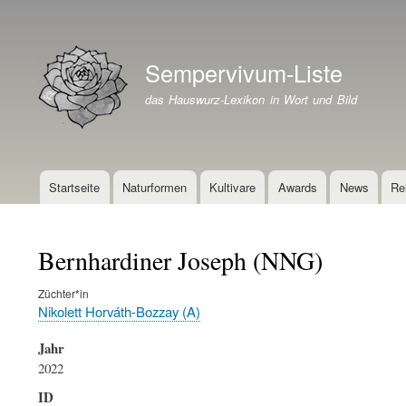
Benutzermenü
Sempervivum-Liste
Branding der Website
das Hauswurz-Lexikon in Wort und Bild
Startseite
Naturformen
Kultivare
Awards
News
Re
Hauptnavigation
Bernhardiner Joseph (NNG)
Züchter*in
Nikolett Horváth-Bozzay (A)
Jahr
2022
ID