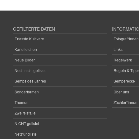
GEFILTERTE DATEN
INFORMATI
Erfasste Kultivare
Fotograf*innen
Karteileichen
Links
Neue Bilder
Regelwerk
Noch nicht gelistet
Regeln & Tipps
Semps des Jahres
Semperecke
Sonderformen
Über uns
Themen
Züchter*innen
Zweifelsfälle
NICHT gelistet
Netzfundliste