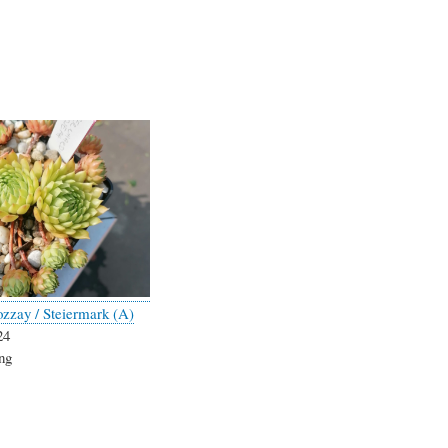
zzay / Steiermark (A)
24
ng