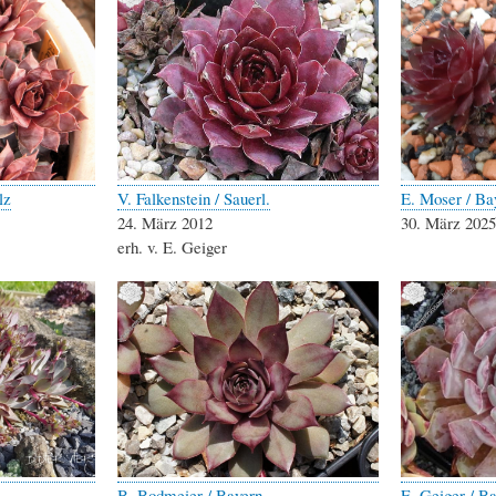
lz
V. Falkenstein / Sauerl.
E. Moser / Ba
24. März 2012
30. März 2025
erh. v. E. Geiger
B. Bodmeier / Bayern
E. Geiger / B