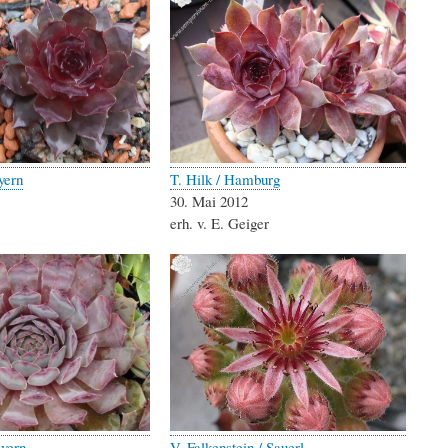
yern
T. Hilk / Hamburg
30. Mai 2012
erh. v. E. Geiger
ayern
V. Falkenstein / Sauerl.