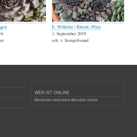
ngen
E. Wilhelm / Rheinl.-Pfalz
16
1. September 2019
ger
erh. v. Sempsfreund
WER IST ONLINE
Momentan sind keine Benutzer online.