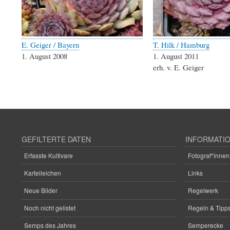
E. Geiger / Bayern
T. Hilk / Hamburg
1. August 2008
1. August 2011
erh. v. E. Geiger
GEFILTERTE DATEN
INFORMATI
Erfasste Kultivare
Fotograf*innen
Karteileichen
Links
Neue Bilder
Regelwerk
Noch nicht gelistet
Regeln & Tipps
Semps des Jahres
Semperecke