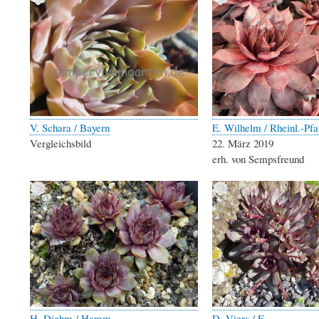
V. Schara / Bayern
E. Wilhelm / Rheinl.-Pfa
Vergleichsbild
22. März 2019
erh. von Sempsfreund
H. Diehm / Hamm
D. Viers / F