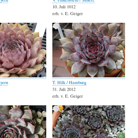
10. Juli 1012
erh. v. E. Geiger
ayern
T. Hilk / Hamburg
31. Juli 2012
erh. v. E. Geiger