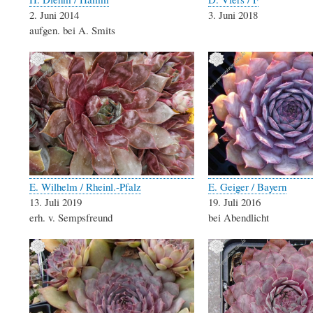
2. Juni 2014
3. Juni 2018
aufgen. bei A. Smits
E. Wilhelm / Rheinl.-Pfalz
E. Geiger / Bayern
13. Juli 2019
19. Juli 2016
erh. v. Sempsfreund
bei Abendlicht