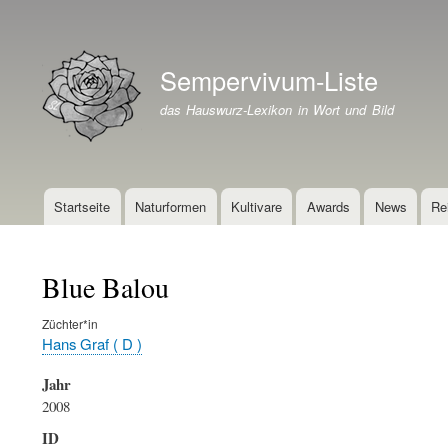
Benutzermenü
Sempervivum-Liste
Branding der Website
das Hauswurz-Lexikon in Wort und Bild
Startseite
Naturformen
Kultivare
Awards
News
Re
Hauptnavigation
Blue Balou
Züchter*in
Hans Graf ( D )
Jahr
2008
ID