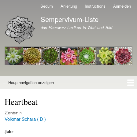
Direkt
Sedum
Anleitung
Instructions
Anmelden
Benutzermenü
zum
Sempervivum-Liste
Inhalt
Branding der Website
das Hauswurz-Lexikon in Wort und Bild
— Hauptnavigation anzeigen
Hauptnavigation
Startseite
Naturformen
Kultivare
Awards
News
Reiseberichte
Wissen von A - Z
Suche
Heartbeat
Züchter*in
Volkmar Schara ( D )
Jahr