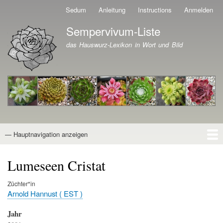
Direkt
Sedum
Anleitung
Instructions
Anmelden
Benutzermenü
zum
Sempervivum-Liste
Inhalt
Branding der Website
das Hauswurz-Lexikon in Wort und Bild
— Hauptnavigation anzeigen
Hauptnavigation
Startseite
Naturformen
Kultivare
Awards
News
Reiseberichte
Wissen von A - Z
Suche
Lumeseen Cristat
Züchter*in
Arnold Hannust ( EST )
Jahr