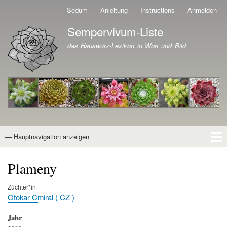
Direkt
Sedum
Anleitung
Instructions
Anmelden
Benutzermenü
zum
Sempervivum-Liste
Inhalt
Branding der Website
das Hauswurz-Lexikon in Wort und Bild
— Hauptnavigation anzeigen
Hauptnavigation
Startseite
Naturformen
Kultivare
Awards
News
Reiseberichte
Wissen von A - Z
Suche
Plameny
Züchter*in
Otokar Cmiral ( CZ )
Jahr