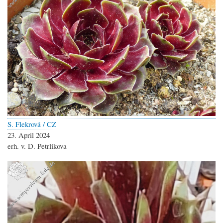
S. Flekrová / CZ
23. April 2024
erh. v. D. Petrlikova