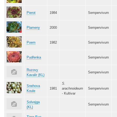
Pierot
1984
Sempervivum
Plameny
2000
Sempervivum
Poem
1982
Sempervivum
Pudřenka
Sempervivum
Ruzovy
Sempervivum
Kavalir (KL)
S.
Snehova
1981
arachnoideum
Sempervivum
Koule
- Kultivar
Solvejga
Sempervivum
(KL)
Tiger Eye