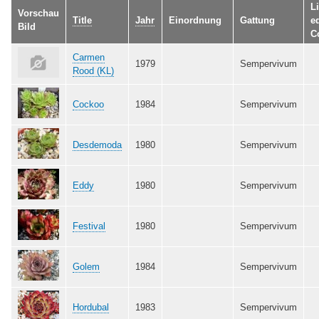
L
Vorschau
Title
Jahr
Einordnung
Gattung
ed
Bild
C
Carmen
1979
Sempervivum
Rood (KL)
Cockoo
1984
Sempervivum
Desdemoda
1980
Sempervivum
Eddy
1980
Sempervivum
Festival
1980
Sempervivum
Golem
1984
Sempervivum
Hordubal
1983
Sempervivum