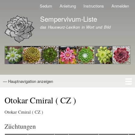
Direkt
Sedum
Anleitung
Instructions
Anmelden
Benutzermenü
zum
Sempervivum-Liste
Inhalt
Branding der Website
das Hauswurz-Lexikon in Wort und Bild
— Hauptnavigation anzeigen
Hauptnavigation
Startseite
Naturformen
Kultivare
Awards
News
Reiseberichte
Wissen von A - Z
Suche
Otokar Cmiral ( CZ )
Otokar Cmiral ( CZ )
Züchtungen