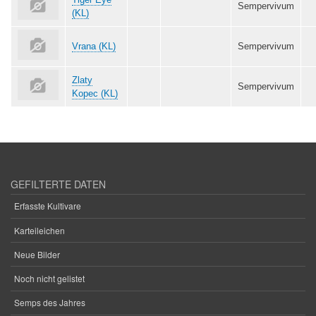
Sempervivum
(KL)
Vrana (KL)
Sempervivum
Zlaty
Sempervivum
Kopec (KL)
GEFILTERTE DATEN
Erfasste Kultivare
Karteileichen
Neue Bilder
Noch nicht gelistet
Semps des Jahres