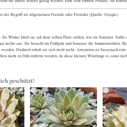
 wenn die untere Blätter glasig werden. Eine sehr robuste Pflanze, sie komm
tet der Begriff im allgemeinen Fremde oder Fremder (Quelle: Google).
m Winter blieb sie auf dem selben Platz stehen, wie im Sommer. Sollte es
gar nichts aus. Sie braucht im Frühjahr und Sommer die Sonnenstrahlen. Be
ig werden. Dadurch erholt sie sich nicht mehr. Ansonsten ist Sassenach ei
llten nicht zu früh entfernt werden, da diese kleinen Winzlinge es sonst nic
lich geschützt!