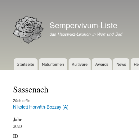
Benutzermenü
Sempervivum-Liste
Branding der Website
das Hauswurz-Lexikon in Wort und Bild
Startseite
Naturformen
Kultivare
Awards
News
Re
Hauptnavigation
Sassenach
Züchter*in
Nikolett Horváth-Bozzay (A)
Jahr
2020
ID