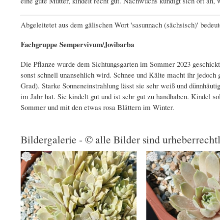
eine gute Mutter, kindelt recht gut. Nachwuchs kündigt sich oft an,
Abgeleitetet aus dem gälischen Wort 'sasunnach (sächsisch)' bedeu
Fachgruppe Sempervivum/Jovibarba
Die Pflanze wurde dem Sichtungsgarten im Sommer 2023 geschickt. I
sonst schnell unansehlich wird. Schnee und Kälte macht ihr jedoch 
Grad). Starke Sonneneinstrahlung lässt sie sehr weiß und dünnhäut
im Jahr hat. Sie kindelt gut und ist sehr gut zu handhaben. Kindel so
Sommer und mit den etwas rosa Blättern im Winter.
Bildergalerie - © alle Bilder sind urheberrecht