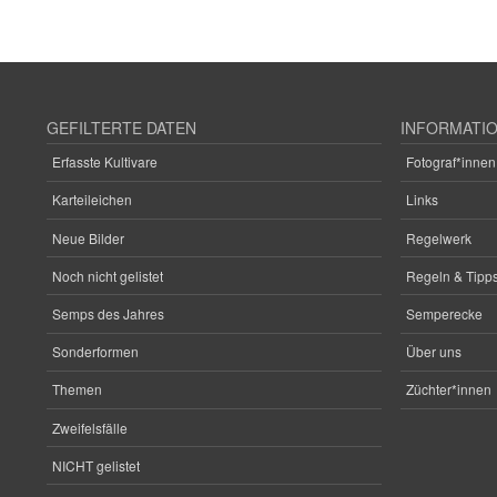
GEFILTERTE DATEN
INFORMATI
Erfasste Kultivare
Fotograf*innen
Karteileichen
Links
Neue Bilder
Regelwerk
Noch nicht gelistet
Regeln & Tipps
Semps des Jahres
Semperecke
Sonderformen
Über uns
Themen
Züchter*innen
Zweifelsfälle
NICHT gelistet