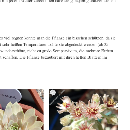
t mit jedem Wetter zurecht, ich habe sie ganzjährig draußen stehen.
 viel regnen könnte man die Pflanze ein bisschen schützen, da sie
i sehr heißen Temperaturen sollte sie abgedeckt werden (ab 35
ne wunderschöne, nicht zu große Sempervivum, die mehrere Farben
ht schaffen. Die Pflanze bezaubert mit ihren hellen Blättern im