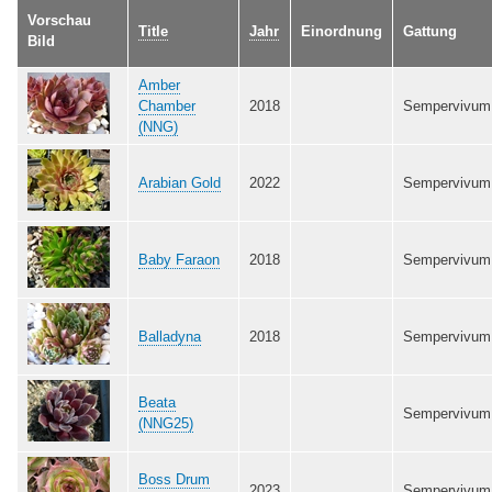
Vorschau
Title
Jahr
Einordnung
Gattung
Bild
Amber
Chamber
2018
Sempervivum
(NNG)
Arabian Gold
2022
Sempervivum
Baby Faraon
2018
Sempervivum
Balladyna
2018
Sempervivum
Beata
Sempervivum
(NNG25)
Boss Drum
2023
Sempervivum