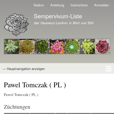
Direkt
Sedum
Anleitung
Instructions
Anmelden
Benutzermenü
zum
Sempervivum-Liste
Inhalt
Branding der Website
das Hauswurz-Lexikon in Wort und Bild
— Hauptnavigation anzeigen
Hauptnavigation
Startseite
Naturformen
Kultivare
Awards
News
Reiseberichte
Wissen von A - Z
Suche
Pawel Tomczak ( PL )
Pawel Tomczak ( PL )
Züchtungen