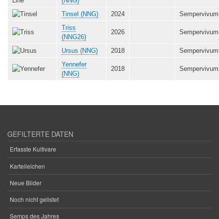
(NNG)
Tinsel (NNG)
2024
Sempervivum
Triss
2026
Sempervivum
(NNG26)
Ursus (NNG)
2018
Sempervivum
Yennefer
2018
Sempervivum
(NNG)
GEFILTERTE DATEN
Erfasste Kultivare
Karteileichen
Neue Bilder
Noch nicht gelistet
Semps des Jahres