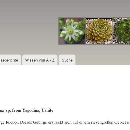
Direkt
zum
Inhalt
iseberichte
Wissen von A - Z
Suche
sp. from Yagodina, Ushite
vum
e Rodopi. Dieses Gebirge erstreckt sich auf einem riesengroßen Gebiet in s