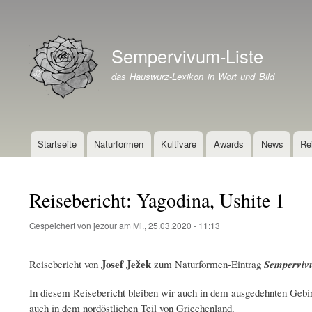
Benutzermenü
Sempervivum-Liste
Branding der Website
das Hauswurz-Lexikon in Wort und Bild
Startseite
Naturformen
Kultivare
Awards
News
Re
Hauptnavigation
Reisebericht: Yagodina, Ushite 1
Gespeichert von
jezour
am
Mi., 25.03.2020 - 11:13
Josef Ježek
Reisebericht von
zum Naturformen-Eintrag
Sempervi
In diesem Reisebericht bleiben wir auch in dem ausgedehnten Gebirg
auch in dem nordöstlichen Teil von Griechenland.