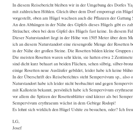
In diesem Reisebericht bleiben wir in der Umgebung des Dorfes Yag
mit zahlreichen Höhlen. Gleich über dem Dorf emporragt ein Hügel,
vorgestellt, oben am Hügel wachsen auch die Pflanzen der Gattun
An den Abhängen in der Nähe des Gipfels dieses Hügels gibt es zah
Sträucher, oben bei dem Gipfel des Hügels fast keine. In diesem Fa
Dieser Naturstandort liegt in der Höhe von 1505 Meter über dem Mee
ich an diesem Naturstandort eine riesengroße Menge der Rosetten be
in der Nähe der großen Steine. Die Rosetten bilden kleine Gruppen
Die meisten Rosetten waren sehr klein, sie hatten etwa 2 Zentimet
sind dicht kurz behaart an beiden Flächen, sehen silbrig, silber-bron
einige Rosetten neue Ausläufer gebildet, leider habe ich keine blüh
In der Überschrift des Reiseberichtes steht Sempervivum sp., als
Naturstandort habe ich leider nicht beobachtet und gegen Semper
mit Kalkstein bekannt, persönlich habe ich Sempervivum erythraeum 
vor allem die Spitzen der Rosettenblätter sind kürzer als bei Sempe
Sempervivum erythraeum wächst in dem Gebirge Rodopi!
Es lohnt sich wirklich den Hügel Ushite zu besuchen, oder? Ich fre
LG,
Josef