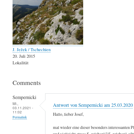
J. Ježek / Tschechien
20. Juli 2015
Lokalität
Comments
Sempernicki
Mi.,
Antwort von Sempernicki am 25.03.2020
03.11.2021 -
11:02
Hallo, lieber Josef,
Permalink
mal wieder eine dieser besonders interessanten 
und vielleicht etwas S. zeleborii? S. zeleborii gibt