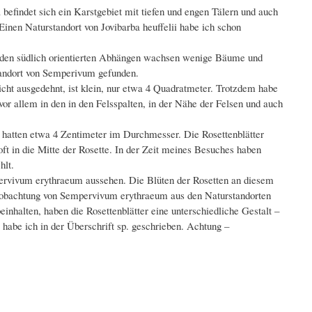
efindet sich ein Karstgebiet mit tiefen und engen Tälern und auch
nen Naturstandort von Jovibarba heuffelii habe ich schon
an den südlich orientierten Abhängen wachsen wenige Bäume und
standort von Semperivum gefunden.
icht ausgedehnt, ist klein, nur etwa 4 Quadratmeter. Trotzdem habe
or allem in den in den Felsspalten, in der Nähe der Felsen und auch
n hatten etwa 4 Zentimeter im Durchmesser. Die Rosettenblätter
n oft in die Mitte der Rosette. In der Zeit meines Besuches haben
hlt.
pervivum erythraeum aussehen. Die Blüten der Rosetten an diesem
eobachtung von Sempervivum erythraeum aus den Naturstandorten
inhalten, haben die Rosettenblätter eine unterschiedliche Gestalt –
 habe ich in der Überschrift sp. geschrieben. Achtung –