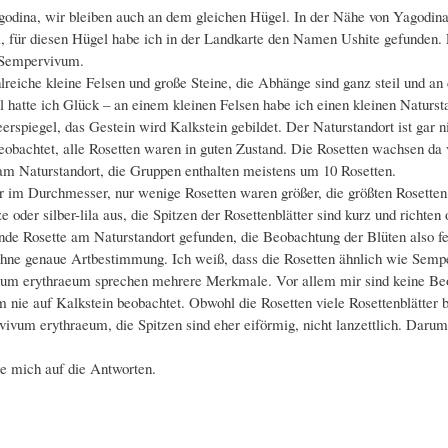
odina, wir bleiben auch an dem gleichen Hügel. In der Nähe von Yagodina b
 für diesen Hügel habe ich in der Landkarte den Namen Ushite gefunden. Ei
g Sempervivum.
lreiche kleine Felsen und große Steine, die Abhänge sind ganz steil und 
ll hatte ich Glück – an einem kleinen Felsen habe ich einen kleinen Natur
rspiegel, das Gestein wird Kalkstein gebildet. Der Naturstandort ist gar n
obachtet, alle Rosetten waren in guten Zustand. Die Rosetten wachsen da v
 am Naturstandort, die Gruppen enthalten meistens um 10 Rosetten.
er im Durchmesser, nur wenige Rosetten waren größer, die größten Rosette
ze oder silber-lila aus, die Spitzen der Rosettenblätter sind kurz und richte
ende Rosette am Naturstandort gefunden, die Beobachtung der Blüten also fe
o ohne genaue Artbestimmung. Ich weiß, dass die Rosetten ähnlich wie Sem
vivum erythraeum sprechen mehrere Merkmale. Vor allem mir sind keine B
nie auf Kalkstein beobachtet. Obwohl die Rosetten viele Rosettenblätter be
rvivum erythraeum, die Spitzen sind eher eiförmig, nicht lanzettlich. Darum
ue mich auf die Antworten.