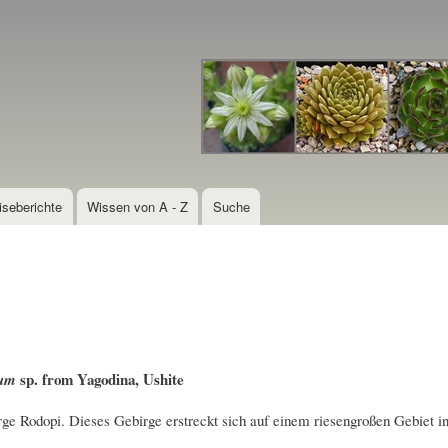
Direkt
zum
Inhalt
iseberichte
Wissen von A - Z
Suche
sp. from Yagodina, Ushite
vum
e Rodopi. Dieses Gebirge erstreckt sich auf einem riesengroßen Gebiet in s