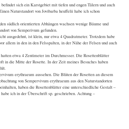
efindet sich ein Karstgebiet mit tiefen und engen Tälern und auch
nen Naturstandort von Jovibarba heuffelii habe ich schon
an den südlich orientierten Abhängen wachsen wenige Bäume und
standort von Semperivum gefunden.
icht ausgedehnt, ist klein, nur etwa 4 Quadratmeter. Trotzdem habe
or allem in den in den Felsspalten, in der Nähe der Felsen und auch
n hatten etwa 4 Zentimeter im Durchmesser. Die Rosettenblätter
n oft in die Mitte der Rosette. In der Zeit meines Besuches haben
hlt.
pervivum erythraeum aussehen. Die Blüten der Rosetten an diesem
eobachtung von Sempervivum erythraeum aus den Naturstandorten
inhalten, haben die Rosettenblätter eine unterschiedliche Gestalt –
 habe ich in der Überschrift sp. geschrieben. Achtung –