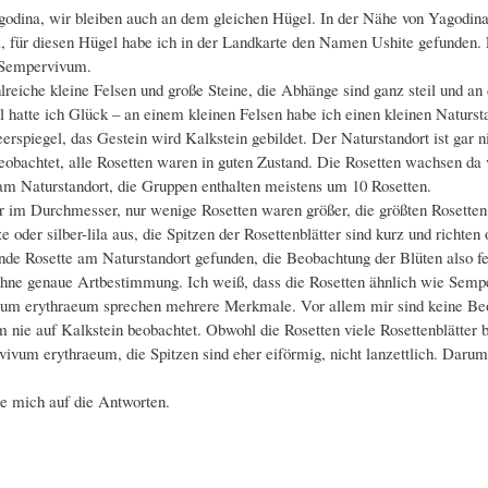
odina, wir bleiben auch an dem gleichen Hügel. In der Nähe von Yagodina b
 für diesen Hügel habe ich in der Landkarte den Namen Ushite gefunden. Ei
g Sempervivum.
lreiche kleine Felsen und große Steine, die Abhänge sind ganz steil und 
ll hatte ich Glück – an einem kleinen Felsen habe ich einen kleinen Natur
rspiegel, das Gestein wird Kalkstein gebildet. Der Naturstandort ist gar n
obachtet, alle Rosetten waren in guten Zustand. Die Rosetten wachsen da v
 am Naturstandort, die Gruppen enthalten meistens um 10 Rosetten.
er im Durchmesser, nur wenige Rosetten waren größer, die größten Rosette
ze oder silber-lila aus, die Spitzen der Rosettenblätter sind kurz und richte
ende Rosette am Naturstandort gefunden, die Beobachtung der Blüten also fe
o ohne genaue Artbestimmung. Ich weiß, dass die Rosetten ähnlich wie Sem
vivum erythraeum sprechen mehrere Merkmale. Vor allem mir sind keine B
nie auf Kalkstein beobachtet. Obwohl die Rosetten viele Rosettenblätter be
rvivum erythraeum, die Spitzen sind eher eiförmig, nicht lanzettlich. Darum
ue mich auf die Antworten.