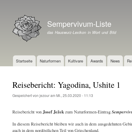
Benutzermenü
Sempervivum-Liste
Branding der Website
das Hauswurz-Lexikon in Wort und Bild
Startseite
Naturformen
Kultivare
Awards
News
Re
Hauptnavigation
Reisebericht: Yagodina, Ushite 1
Gespeichert von
jezour
am
Mi., 25.03.2020 - 11:13
Josef Ježek
Reisebericht von
zum Naturformen-Eintrag
Sempervi
In diesem Reisebericht bleiben wir auch in dem ausgedehnten Gebirg
auch in dem nordöstlichen Teil von Griechenland.