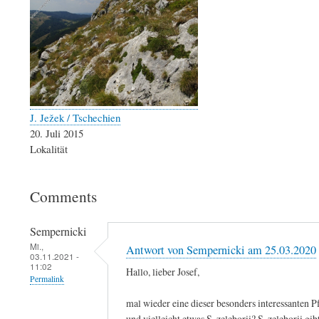
J. Ježek / Tschechien
20. Juli 2015
Lokalität
Comments
Sempernicki
Mi.,
Antwort von Sempernicki am 25.03.2020
03.11.2021 -
11:02
Hallo, lieber Josef,
Permalink
mal wieder eine dieser besonders interessanten 
und vielleicht etwas S. zeleborii? S. zeleborii gibt