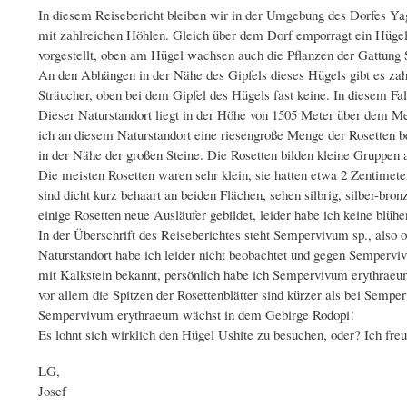
In diesem Reisebericht bleiben wir in der Umgebung des Dorfes Yag
mit zahlreichen Höhlen. Gleich über dem Dorf emporragt ein Hügel,
vorgestellt, oben am Hügel wachsen auch die Pflanzen der Gattun
An den Abhängen in der Nähe des Gipfels dieses Hügels gibt es zah
Sträucher, oben bei dem Gipfel des Hügels fast keine. In diesem Fa
Dieser Naturstandort liegt in der Höhe von 1505 Meter über dem Mee
ich an diesem Naturstandort eine riesengroße Menge der Rosetten be
in der Nähe der großen Steine. Die Rosetten bilden kleine Gruppen
Die meisten Rosetten waren sehr klein, sie hatten etwa 2 Zentimet
sind dicht kurz behaart an beiden Flächen, sehen silbrig, silber-bron
einige Rosetten neue Ausläufer gebildet, leider habe ich keine blüh
In der Überschrift des Reiseberichtes steht Sempervivum sp., als
Naturstandort habe ich leider nicht beobachtet und gegen Semper
mit Kalkstein bekannt, persönlich habe ich Sempervivum erythraeum 
vor allem die Spitzen der Rosettenblätter sind kürzer als bei Sempe
Sempervivum erythraeum wächst in dem Gebirge Rodopi!
Es lohnt sich wirklich den Hügel Ushite zu besuchen, oder? Ich fre
LG,
Josef