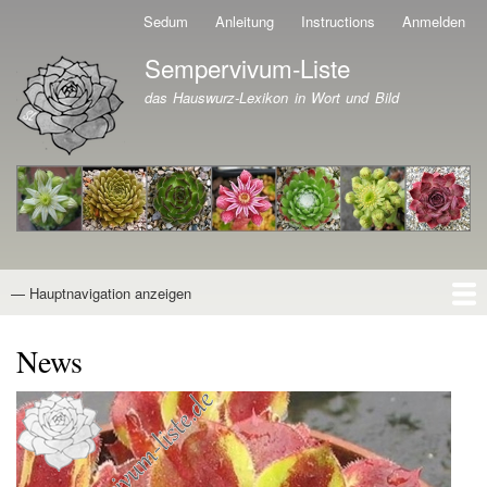
Direkt
Sedum
Anleitung
Instructions
Anmelden
Benutzermenü
zum
Sempervivum-Liste
Inhalt
Branding der Website
das Hauswurz-Lexikon in Wort und Bild
— Hauptnavigation anzeigen
Hauptnavigation
Startseite
Naturformen
Kultivare
Awards
News
Reiseberichte
Wissen von A - Z
Suche
News