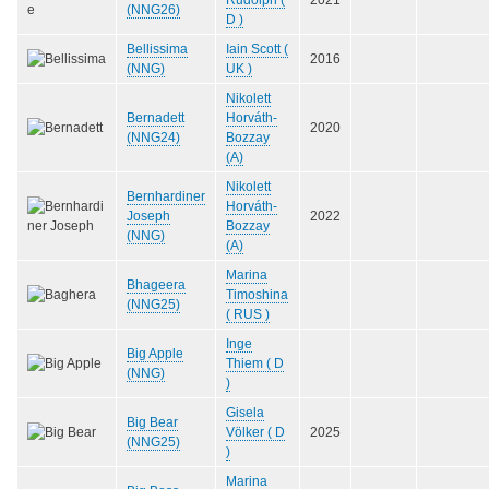
(NNG26)
D )
Bellissima
Iain Scott (
2016
(NNG)
UK )
Nikolett
Bernadett
Horváth-
2020
(NNG24)
Bozzay
(A)
Nikolett
Bernhardiner
Horváth-
Joseph
2022
Bozzay
(NNG)
(A)
Marina
Bhageera
Timoshina
(NNG25)
( RUS )
Inge
Big Apple
Thiem ( D
(NNG)
)
Gisela
Big Bear
Völker ( D
2025
(NNG25)
)
Marina