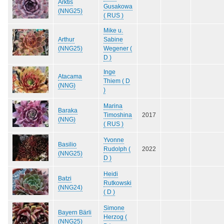
Arktis
Gusakowa
(NNG25)
( RUS )
Mike u.
Arthur
Sabine
(NNG25)
Wegener (
D )
Inge
Atacama
Thiem ( D
(NNG)
)
Marina
Baraka
Timoshina
2017
(NNG)
( RUS )
Yvonne
Basilio
Rudolph (
2022
(NNG25)
D )
Heidi
Batzi
Rutkowski
(NNG24)
( D )
Simone
Bayern Bärli
Herzog (
(NNG25)