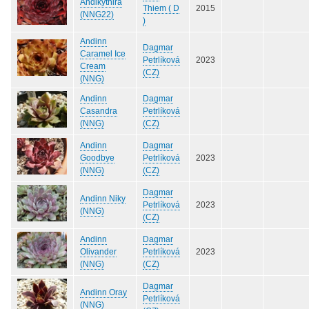
Andikythira
Thiem ( D
2015
(NNG22)
)
Andinn
Dagmar
Caramel Ice
Petrlíková
2023
Cream
(CZ)
(NNG)
Andinn
Dagmar
Casandra
Petrlíková
(NNG)
(CZ)
Andinn
Dagmar
Goodbye
Petrlíková
2023
(NNG)
(CZ)
Dagmar
Andinn Niky
Petrlíková
2023
(NNG)
(CZ)
Andinn
Dagmar
Olivander
Petrlíková
2023
(NNG)
(CZ)
Dagmar
Andinn Oray
Petrlíková
(NNG)