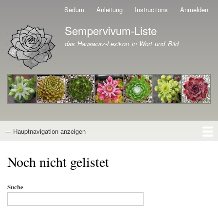
Direkt
Sedum
Anleitung
Instructions
Anmelden
Benutzermenü
zum
Sempervivum-Liste
Inhalt
Branding der Website
das Hauswurz-Lexikon in Wort und Bild
— Hauptnavigation anzeigen
Hauptnavigation
Startseite
Naturformen
Kultivare
Awards
News
Reiseberichte
Wissen von A - Z
Suche
Noch nicht gelistet
Suche