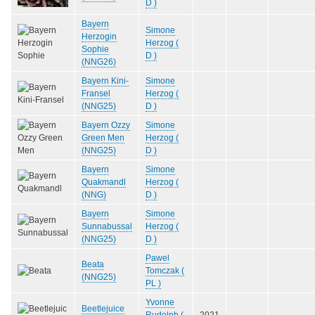
D )
Bayern
Simone
Herzogin
Herzog (
Sophie
D )
(NNG26)
Bayern Kini-
Simone
Fransel
Herzog (
(NNG25)
D )
Bayern Ozzy
Simone
Green Men
Herzog (
(NNG25)
D )
Bayern
Simone
Quakmandl
Herzog (
(NNG)
D )
Bayern
Simone
Sunnabussal
Herzog (
(NNG25)
D )
Pawel
Beata
Tomczak (
(NNG25)
PL )
Yvonne
Beetlejuice
Rudolph (
2021