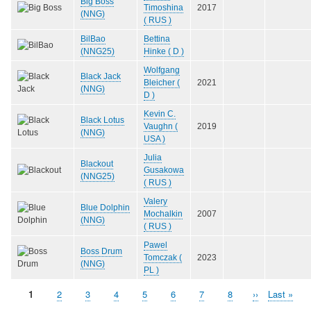
Big Boss
Timoshina
2017
(NNG)
( RUS )
BilBao
Bettina
(NNG25)
Hinke ( D )
Wolfgang
Black Jack
Bleicher (
2021
(NNG)
D )
Kevin C.
Black Lotus
Vaughn (
2019
(NNG)
USA )
Julia
Blackout
Gusakowa
(NNG25)
( RUS )
Valery
Blue Dolphin
Mochalkin
2007
(NNG)
( RUS )
Pawel
Boss Drum
Tomczak (
2023
(NNG)
PL )
Aktuelle
1
Seite
2
Seite
3
Seite
4
Seite
5
Seite
6
Seite
7
Seite
8
Nächste
››
Letzte
Last »
Seitennummerierung
Seite
Seite
Seite