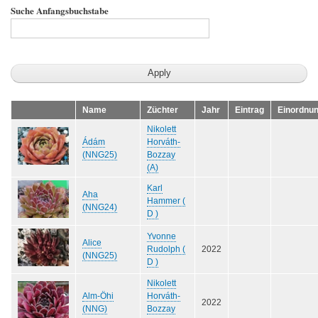
Suche Anfangsbuchstabe
Name
Züchter
Jahr
Eintrag
Einordnu
Nikolett
Ádám
Horváth-
(NNG25)
Bozzay
(A)
Karl
Aha
Hammer (
(NNG24)
D )
Yvonne
Alice
Rudolph (
2022
(NNG25)
D )
Nikolett
Alm-Öhi
Horváth-
2022
(NNG)
Bozzay