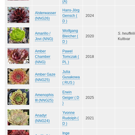
(A)
Hans-Jörg
Alsterwasser
Gensch (
2024
(NNG26)
D )
Wolfgang
Amarillo /
S. heuffelii
Bleicher (
2020
Jovi (NNG)
Kultivar
D )
Amber
Pawel
Chamber
Tomczak (
2018
(NNG)
PL )
Julia
Amber Gaze
Gusakowa
(NNG25)
( RUS )
Erwin
Amenophis
Geiger ( D
2025
III (NNG25)
)
Yvonne
Anadyr
Rudolph (
2021
(NNG24)
D )
Inge