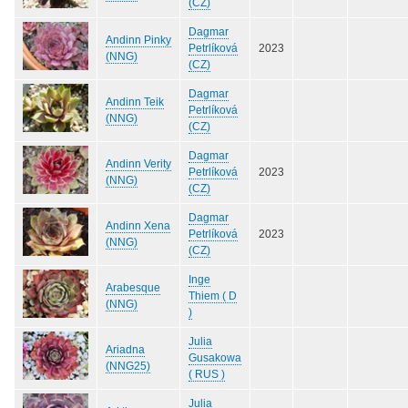
(CZ)
Dagmar
Andinn Pinky
Petrlíková
2023
(NNG)
(CZ)
Dagmar
Andinn Teik
Petrlíková
(NNG)
(CZ)
Dagmar
Andinn Verity
Petrlíková
2023
(NNG)
(CZ)
Dagmar
Andinn Xena
Petrlíková
2023
(NNG)
(CZ)
Inge
Arabesque
Thiem ( D
(NNG)
)
Julia
Ariadna
Gusakowa
(NNG25)
( RUS )
Julia