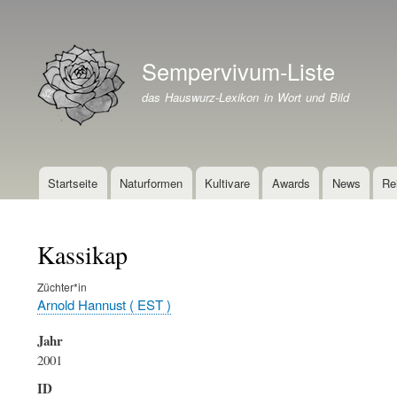
Benutzermenü
Sempervivum-Liste
Branding der Website
das Hauswurz-Lexikon in Wort und Bild
Startseite
Naturformen
Kultivare
Awards
News
Re
Hauptnavigation
Kassikap
Züchter*in
Arnold Hannust ( EST )
Jahr
2001
ID