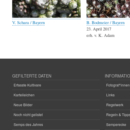
V. Schara / Bayern
B. Bodmeier / Bayern
23. April 2017
erh. v. K. Adam
GEFILTERTE DATEN
INFORMATI
Erfasste Kultivare
Fotograf*innen
Karteileichen
Links
Neue Bilder
Regelwerk
Noch nicht gelistet
Regeln & Tipps
Semps des Jahres
Semperecke