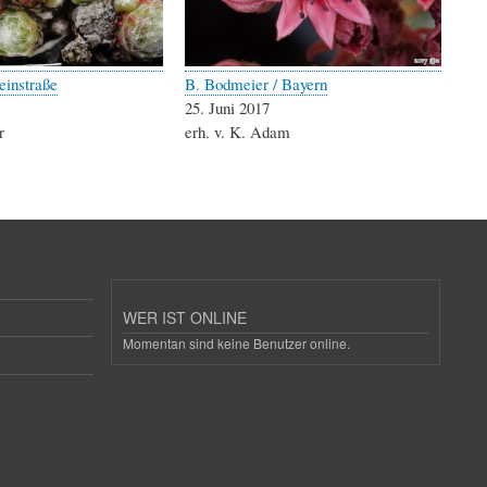
einstraße
B. Bodmeier / Bayern
25. Juni 2017
r
erh. v. K. Adam
WER IST ONLINE
Momentan sind keine Benutzer online.