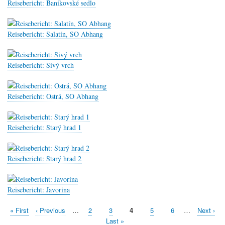
Reisebericht: Baníkovské sedlo
Reisebericht: Salatín, SO Abhang
Reisebericht: Sivý vrch
Reisebericht: Ostrá, SO Abhang
Reisebericht: Starý hrad 1
Reisebericht: Starý hrad 2
Reisebericht: Javorina
Erste
« First
Vorherige
‹ Previous
…
Seite
2
Seite
3
Aktuelle
4
Seite
5
Seite
6
…
Nächste
Next ›
Seitennummerierung
Seite
Seite
Seite
Seite
Letzte
Last »