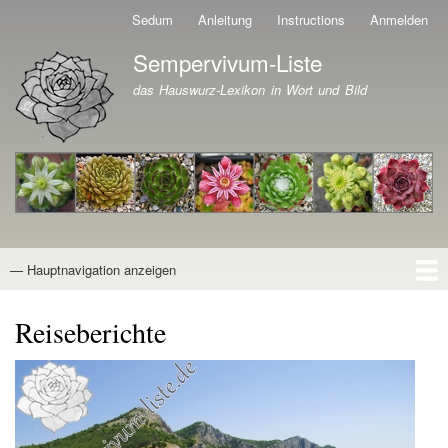
Direkt
Sedum
Anleitung
Instructions
Anmelden
Benutzermenü
zum
Sempervivum-Liste
Inhalt
Branding der Website
das Hauswurz-Lexikon in Wort und Bild
— Hauptnavigation anzeigen
Hauptnavigation
Startseite
Naturformen
Kultivare
Awards
News
Reiseberichte
Wissen von A - Z
Suche
Reiseberichte